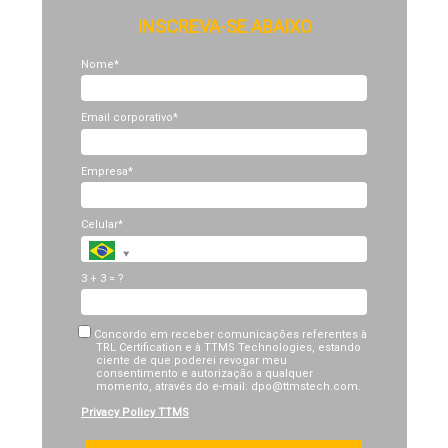
INSCREVA-SE ABAIXO
Nome*
Email corporativo*
Empresa*
Celular*
3 + 3 = ?
Concordo em receber comunicações referentes à
TRL Certification e à TTMS Technologies, estando
ciente de que poderei revogar meu
consentimento e autorização a qualquer
momento, através do e-mail: dpo@ttmstech.com.
Privacy Policy TTMS