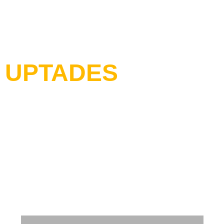
UPTADES
TAX REFORM
LEADER
Receba em primeira mão as atualizações da
Reforma Tributária, além de análises e insights
exclusivos, desenvolvidos pelo time de professores
TRL Certification, além dos profissionais de Tax da
TTMS Technologies.